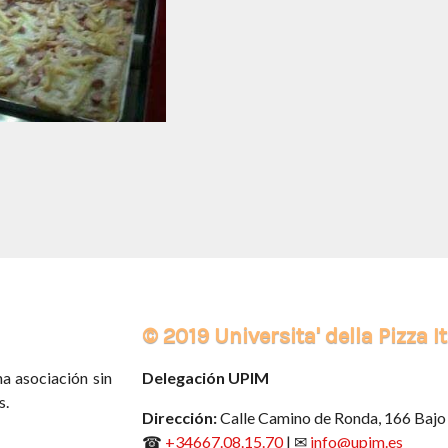
© 2019 Universita' della Pizza 
a asociación sin
Delegación UPIM
s.
Dirección:
Calle Camino de Ronda, 166 Bajo 
☎
+34667.08.15.70
| ✉
info@upim.es