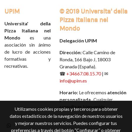
UPIM
© 2019 Universita' della
Pizza Italiana nel
Universita' della
Mondo
Pizza Italiana nel
Mondo
es una
Delegación UPIM
asociación sin ánimo
de lucro de acciones
Dirección:
Calle Camino de
formativas y
Ronda, 166 Bajo J, 18003
recreativas.
Granada (España).
☎
+34667.08.15.70
| ✉
info@upim.es
Horario:
Le ofrecemos
atención
personalizada
. Cualquier
consulta es bienvenida.
Utilizamos cookies propias y terceros para obtener
datos estadísticos de la navegación de nuestros usuarios
y mejorar nuestros servicios. Puedes configurar tus
preferencias a través del botón “Configurar” o obtener